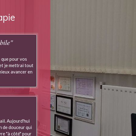
apie
bile"
i que pour vos
t je mettrai tout
 mieux avancer en
il. Aujourd'hui
on de douceur qui
vre "à côté" pour