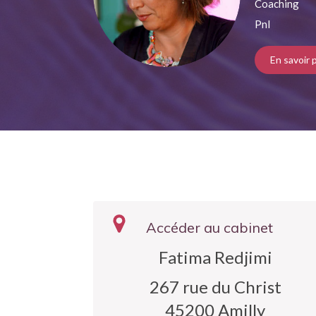
Coaching
Pnl
En savoir 
Accéder au cabinet
Fatima Redjimi
267 rue du Christ
45200
Amilly