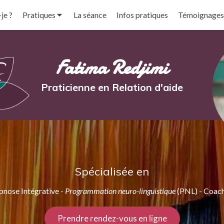
je ?
Pratiques
La séance
Infos pratiques
Témoignages
Fatima Redjimi
Praticienne en Relation d'aide
Spécialisée en
nose Intégrative -
Programmation neuro-linguistique
(PNL) - Coac
Prendre rendez-vous en ligne