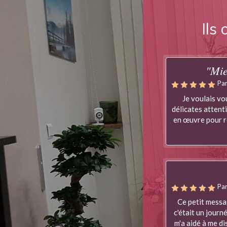
Ils
"Mie
Par
Je voulais vo
délicates attent
en œuvre pour ré
Par
Ce petit messa
c'était un journ
m'a aidé à me di