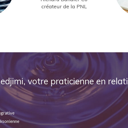
créateur de la PNL
djimi, votre praticienne en relat
égrative
cksonienne