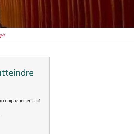
gis
tteindre
 d'accompagnement qui
.